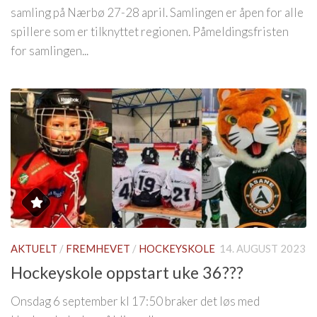
samling på Nærbø 27-28 april. Samlingen er åpen for alle
spillere som er tilknyttet regionen. Påmeldingsfristen
for samlingen...
AKTUELT
/
FREMHEVET
/
HOCKEYSKOLE
14. AUGUST 2023
Hockeyskole oppstart uke 36???
Onsdag 6 september kl 17:50 braker det løs med