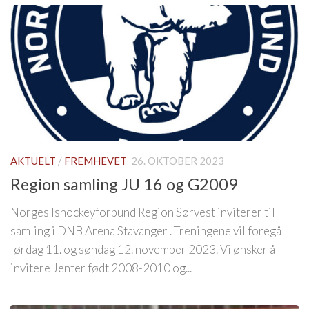
AKTUELT
/
FREMHEVET
26. OKTOBER 2023
Region samling JU 16 og G2009
Norges Ishockeyforbund Region Sørvest inviterer til
samling i DNB Arena Stavanger . Treningene vil foregå
lørdag 11. og søndag 12. november 2023. Vi ønsker å
invitere Jenter født 2008-2010 og...