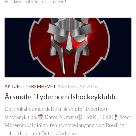
Hockeyskole, kom å bli med!
AKTUELT
/
FREMHEVET
18. FEBRUAR 2026
Årsmøte i Lyderhorn Ishockeyklubb.
Det innkalles med dette til årsmøte i Lyderhorn
Ishockeyklubb.
Dato: 24. mars
Tid: Kl. 18:00
Sted:
Møterom v/ Minigolfen. (samme inngang som Bowling
hall på Iskanten) Det tas forbehold...