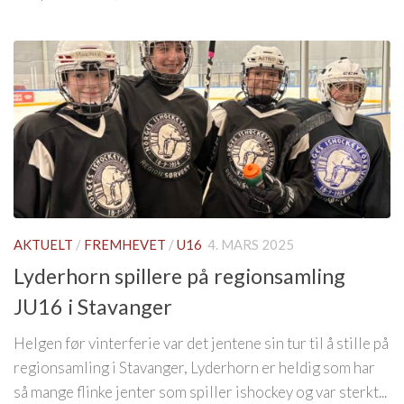
AKTUELT
/
FREMHEVET
/
U16
4. MARS 2025
Lyderhorn spillere på regionsamling
JU16 i Stavanger
Helgen før vinterferie var det jentene sin tur til å stille på
regionsamling i Stavanger, Lyderhorn er heldig som har
så mange flinke jenter som spiller ishockey og var sterkt...