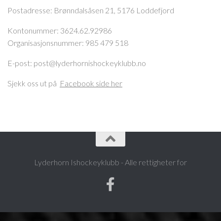
Postadresse:
Brønndalsåsen 21, 5176 Loddefjord
Kontonummer: 3624.62.92986
Organisasjonsnummer: 985 479 518
E-post: post@lyderhornishockeyklubb.no
Sjekk oss ut på
Facebook side her
Lyderhorn Ishockeyklubb - Alle rettigheter for