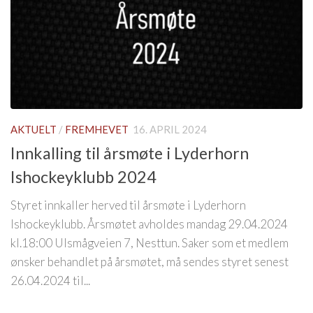
AKTUELT
/
FREMHEVET
16. APRIL 2024
Innkalling til årsmøte i Lyderhorn
Ishockeyklubb 2024
Styret innkaller herved til årsmøte i Lyderhorn
Ishockeyklubb. Årsmøtet avholdes mandag 29.04.2024
kl.18:00 Ulsmågveien 7, Nesttun. Saker som et medlem
ønsker behandlet på årsmøtet, må sendes styret senest
26.04.2024 til...