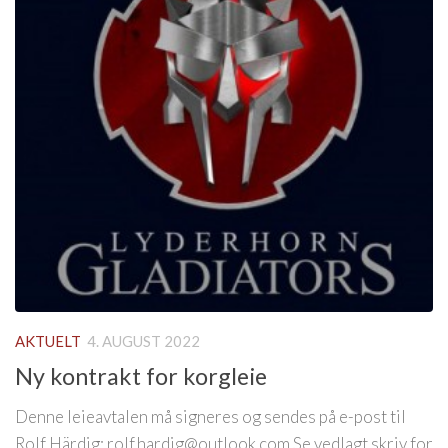
AKTUELT
4. AUGUST 2022
Ny kontrakt for korgleie
Denne leieavtalen må signeres og sendes på e-post til
Rolf Härdig; rolf.hardig@outlook.com Se vedlagt skriv for