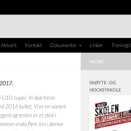
Aktuelt
Kontakt
Dokumenter
Linker
Trenings
MORE
 2017.
SKØYTE- OG
HOCKEYSKOLE
i U10-cuper. Vi skal trene
2016 kullet. Vi er en variert
gynt og resten er et sted i
 kommer enda flere inn i denne