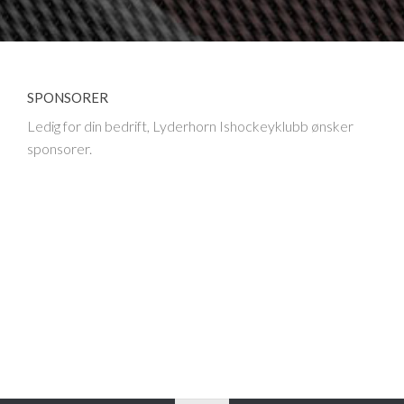
SPONSORER
Ledig for din bedrift, Lyderhorn Ishockeyklubb ønsker
sponsorer.