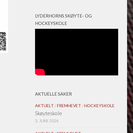
LYDERHORNS SKØYTE- OG
HOCKEYSKOLE
AKTUELLE SAKER
AKTUELT
/
FREMHEVET
/
HOCKEYSKOLE
Skøyteskole
3. JUNI 2026