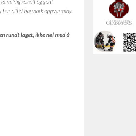
t veldig sosialt og godt
og har alltid barmark oppvarming
en rundt laget,
ikke nøl med å