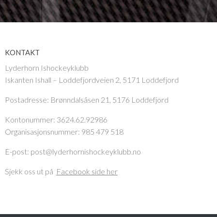
KONTAKT
Lyderhorn Ishockeyklubb
Iskanten Ishall – Loddefjordveien 2, 5171 Loddefjord
Postadresse:
Brønndalsåsen 21, 5176 Loddefjord
Kontonummer: 3624.62.92986
Organisasjonsnummer: 985 479 518
E-post: post@lyderhornishockeyklubb.no
Sjekk oss ut på
Facebook side her