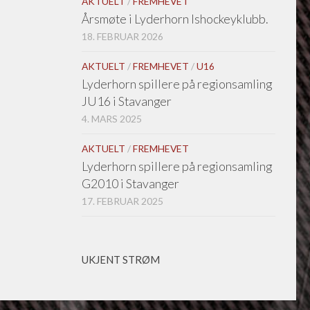
AKTUELT
/
FREMHEVET
Årsmøte i Lyderhorn Ishockeyklubb.
18. FEBRUAR 2026
AKTUELT
/
FREMHEVET
/
U16
Lyderhorn spillere på regionsamling
JU16 i Stavanger
4. MARS 2025
AKTUELT
/
FREMHEVET
Lyderhorn spillere på regionsamling
G2010 i Stavanger
17. FEBRUAR 2025
UKJENT STRØM