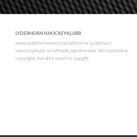
LYDERHORN ISHOCKEYKLUBB
www.lyderhornishockeyklubb.no er Lyderhorn
Ishockeyklubb sin offisielle hjemmeside. Alt materiell er
copyright, hvis ikke annet er oppgitt.