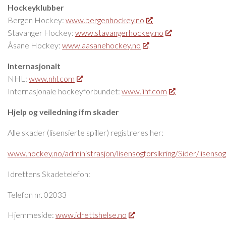
Hockeyklubber
Bergen Hockey:
www.bergenhockey.no
Stavanger Hockey:
www.stavangerhockey.no
Åsane Hockey:
www.aasanehockey.no
Internasjonalt
NHL:
www.nhl.com
Internasjonale hockeyforbundet:
www.iihf.com
Hjelp og veiledning ifm skader
Alle skader (lisensierte spiller) registreres her:
www.hockey.no/administrasjon/lisensogforsikring/Sider/lisensogf
Idrettens Skadetelefon:
Telefon nr. 02033
Hjemmeside:
www.idrettshelse.no