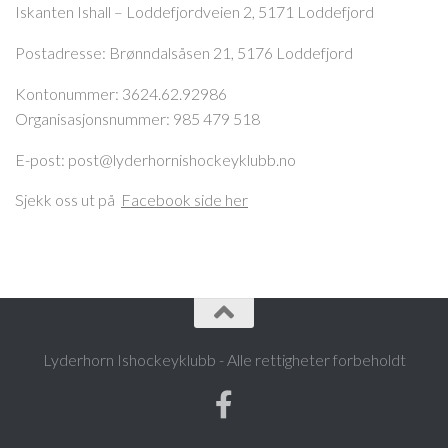
Iskanten Ishall – Loddefjordveien 2, 5171 Loddefjord
Postadresse:
Brønndalsåsen 21, 5176 Loddefjord
Kontonummer: 3624.62.92986
Organisasjonsnummer: 985 479 518
E-post: post@lyderhornishockeyklubb.no
Sjekk oss ut på
Facebook side her
Lyderhorn Ishockeyklubb - Alle rettigheter forbeholdt