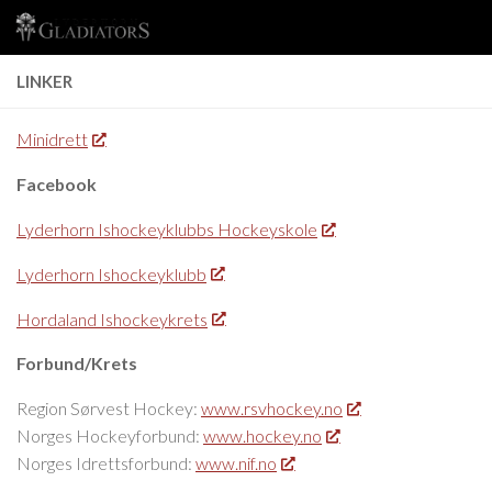
Skip to content
LINKER
Minidrett
Facebook
Lyderhorn Ishockeyklubbs Hockeyskole
Lyderhorn Ishockeyklubb
Hordaland Ishockeykrets
Forbund/Krets
Region Sørvest Hockey:
www.rsvhockey.no
Norges Hockeyforbund:
www.hockey.no
Norges Idrettsforbund:
www.nif.no