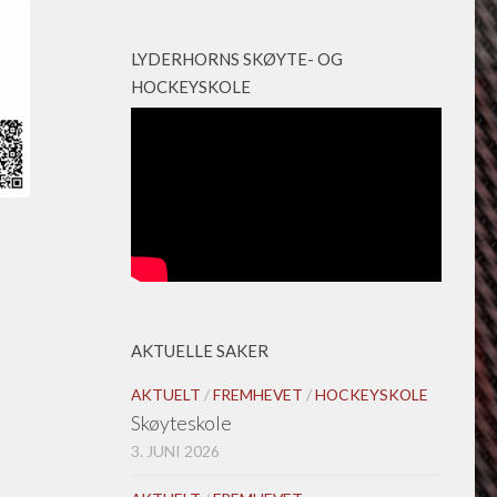
LYDERHORNS SKØYTE- OG
HOCKEYSKOLE
AKTUELLE SAKER
AKTUELT
/
FREMHEVET
/
HOCKEYSKOLE
Skøyteskole
3. JUNI 2026