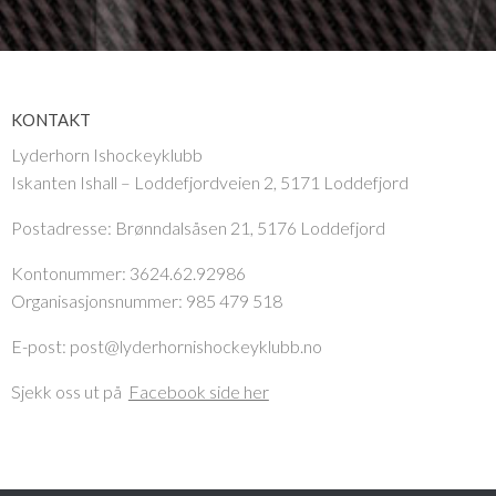
KONTAKT
Lyderhorn Ishockeyklubb
Iskanten Ishall – Loddefjordveien 2, 5171 Loddefjord
Postadresse:
Brønndalsåsen 21, 5176 Loddefjord
Kontonummer: 3624.62.92986
Organisasjonsnummer: 985 479 518
E-post: post@lyderhornishockeyklubb.no
Sjekk oss ut på
Facebook side her