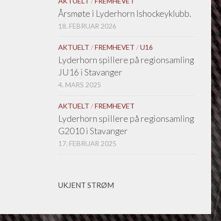
AKTUELT
/
FREMHEVET
Årsmøte i Lyderhorn Ishockeyklubb.
18. FEBRUAR 2026
AKTUELT
/
FREMHEVET
/
U16
Lyderhorn spillere på regionsamling
JU16 i Stavanger
4. MARS 2025
AKTUELT
/
FREMHEVET
Lyderhorn spillere på regionsamling
G2010 i Stavanger
17. FEBRUAR 2025
UKJENT STRØM