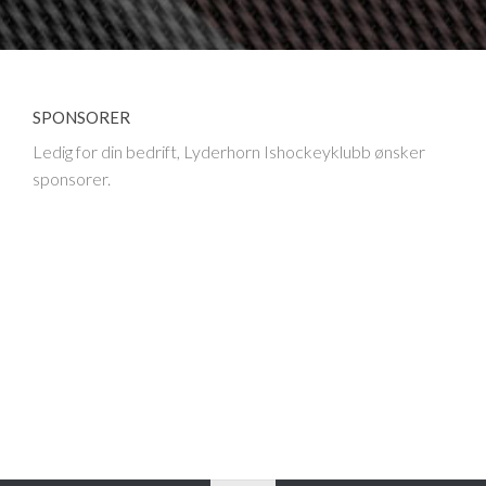
SPONSORER
Ledig for din bedrift, Lyderhorn Ishockeyklubb ønsker
sponsorer.