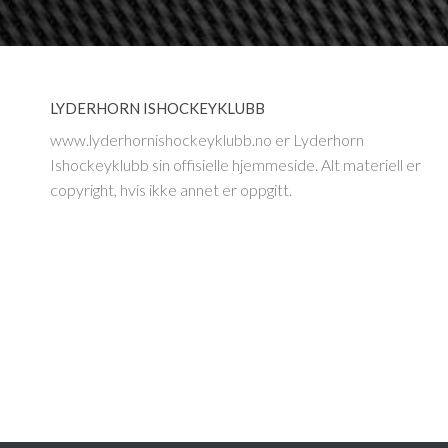
LYDERHORN ISHOCKEYKLUBB
www.lyderhornishockeyklubb.no er Lyderhorn
Ishockeyklubb sin offisielle hjemmeside. Alt materiell er
copyright, hvis ikke annet er oppgitt.