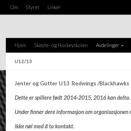
Om
Styret
Linker
Skip to content
Hjem
Skøyte- og Hockeyskolen
Avdelinger
U12/13
Jenter og Gutter U13 Redwings /Blackhawks
Dette er spillere født 2014-2015, 2016 kan delt
Under finner dere informasjon om organisasjonen r
ikke nøl med å ta kontakt.