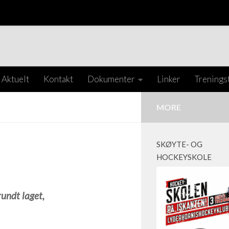
Aktuelt
Kontakt
Dokumenter
Linker
Trenings
MORE
SKØYTE- OG
HOCKEYSKOLE
a.
undt laget,