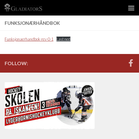
Skip to content
FUNKSJONÆRHÅNDBOK
Funksjonaerhandbok-rev-0-1
Last ned
FOLLOW: