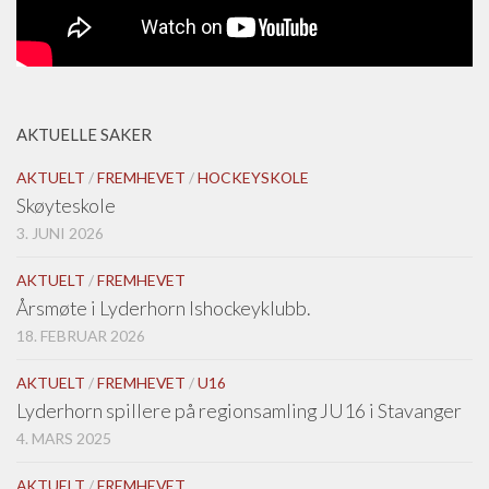
AKTUELLE SAKER
AKTUELT
/
FREMHEVET
/
HOCKEYSKOLE
Skøyteskole
3. JUNI 2026
AKTUELT
/
FREMHEVET
Årsmøte i Lyderhorn Ishockeyklubb.
18. FEBRUAR 2026
AKTUELT
/
FREMHEVET
/
U16
Lyderhorn spillere på regionsamling JU16 i Stavanger
4. MARS 2025
AKTUELT
/
FREMHEVET